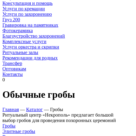
Консультация и помощь
Услуги по кремации
Услуги по захоронению
Груз 200
Гравировка на памятниках
Фотокерамика
Благоустройство захоронений
Комплексные услуги
Услуги оркестра и скрипки
Ритуальные залы
Рекомендации для родных
Трансфер
Оптовикам
Контакты
0
Обычные гробы
Главная
—
Каталог
—
Гробы
Ритуальный центр «Некрополь» предлагает большой
выбор гробов для проведения похоронных церемоний
Гробы
Элитные гробы