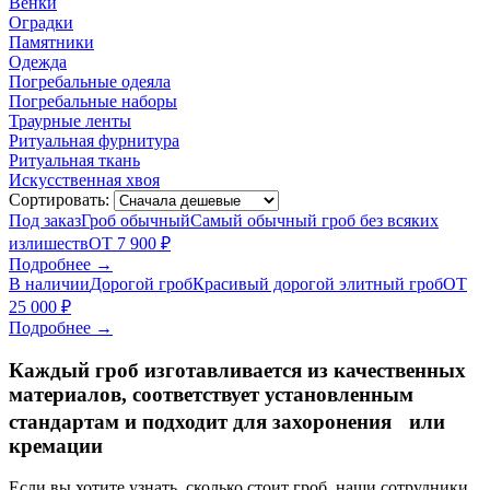
Венки
Оградки
Памятники
Одежда
Погребальные одеяла
Погребальные наборы
Траурные ленты
Ритуальная фурнитура
Ритуальная ткань
Искусственная хвоя
Сортировать:
Под заказ
Гроб обычный
Самый обычный гроб без всяких
излишеств
ОТ 7 900 ₽
Подробнее →
В наличии
Дорогой гроб
Красивый дорогой элитный гроб
ОТ
25 000 ₽
Подробнее →
Каждый гроб изготавливается из качественных
материалов, соответствует установленным
стандартам и подходит для захоронения или
кремации
Если вы хотите узнать, сколько стоит гроб, наши сотрудники