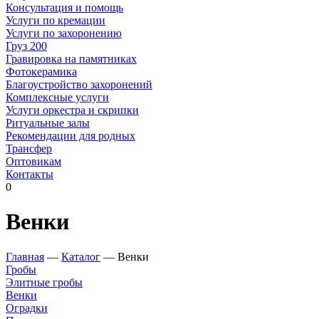
Консультация и помощь
Услуги по кремации
Услуги по захоронению
Груз 200
Гравировка на памятниках
Фотокерамика
Благоустройство захоронений
Комплексные услуги
Услуги оркестра и скрипки
Ритуальные залы
Рекомендации для родных
Трансфер
Оптовикам
Контакты
0
Венки
Главная
—
Каталог
—
Венки
Гробы
Элитные гробы
Венки
Оградки